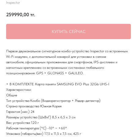
Inspector
259990,00
тг.
КУПИТЬ СЕЙЧАС
Первое двухканальное сигнатурное комбо-устройство Inspector со встроенным
Wi-Fi модулем, с дополнительной камерой для установки в салоне
автомобиля, официальным приложением для смартфонов, IPS-дисплеем и
магнитным креплением со встроенными системами глобального
позиционирования: GPS + GLONASS + GALILEO.
+ В КОМПЛЕКТЕ: Карта памяти SAMSUNG EVO Plus 32Gb UHS-I
Характеристики:
Общие
Тип устройства Комбо (Видеорегистратор + Радар-детектор)
Страна производства Южная Корея
Гарантия (мес.) 24
Размеры устройства (ШxВxГ) 8,5 х 6,5 х 3 см
Вес устройства 120 г
Рабочая температура (°C) -10° ~ +60°
Упаковка (габариты/вес) 17,5 х 11,5 х 7,5 см, 425 г