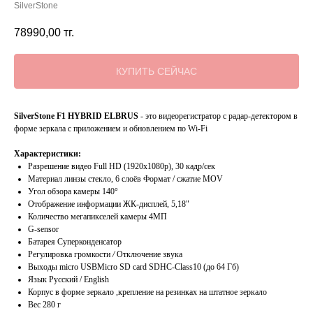
SilverStone
78990,00
тг.
КУПИТЬ СЕЙЧАС
SilverStone F1 HYBRID ELBRUS
- это видеорегистратор с радар-детектором в
форме зеркала с приложением и обновлением по Wi-Fi
Характеристики:
Разрешение видео Full HD (1920х1080p), 30 кадр/сек
Материал линзы стекло, 6 слоёв Формат / сжатие MOV
Угол обзора камеры 140°
Отображение информации ЖК-дисплей, 5,18"
Количество мегапикселей камеры 4МП
G-sensor
Батарея Суперконденсатор
Регулировка громкости
/
Отключение звука
Выходы miсro USBMicro SD card SDHC-Class10 (до 64 Гб)
Язык Русский / English
Корпус в форме зеркало ,крепление на резинках на штатное зеркало
Вес 280 г