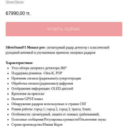
SilverStone
67990,00
тг.
КУПИТЬ СЕЙЧАС
SilverStoneF1 Monaco pro-
сигнатурный радар детектор с классической
рупорной антенной и улучшенным приемом лазерных радаров
Характеристики:
Угол обзора лазерного детектора-360°
Поддержка режимов- Ultra-K, POP
Приемник сигнала (радиоканал)-супергетеродин
Обработка сигнала (радиоканал)-цифровая
Отображение информации -OLED-дисплей
Крепление на присоске
Наличие GPS/Глонасс
Обнаружение радаров используемых в странах СНГ
Режим работы: город 1, город 2, город 3, трасса, Smart;
Особенности: сигнатурный, защита от ложных срабатываний,
Голосовые сообщения/Регулировка громкости/Отключение звука
Страна производства Южная Корея