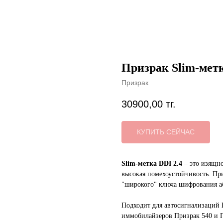
Призрак Slim-метк
Призрак
30900,00
тг.
КУПИТЬ СЕЙЧАС
Slim-метка DDI 2.4
– это изящно
высокая помехоустойчивость. Пр
"широкого" ключа шифрования а
Подходит для автосигнализаций 
иммобилайзеров Призрак 540 и П