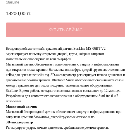
StarLine
18200,00
тг.
КУПИТЬ СЕЙЧАС
Беспроводной магнитный герконовый датчик StarLine MS-06BT V2
зарегистрирует попытку открытия дверей, груза, кофра и отправит
моментальное оповещение на ваш смартфон.
Магнитный датчик обеспечивает дополнительную защиту и информирование
при открытии люка, крышки багажника или кофра, дверей грузовых отсеков или
кейса для ценных вещей и т.д. 3D-акселерометр регистрирует начало движения и
срабатывание режима тревоги. Bluetooth Smart обеспечивает стабильность связи
между герконовым датчиком и охранно-телематичеcким оборудованием
StarLine. Время работы от одного элемента питания составляет до 12 месяцев.
Разработано для совместного использования с оборудованием StarLine 6 и 7
поколений.
Магнитный датчик
Магнитный беспроводной датчик обеспечивает защиту и информирование при
открытии крышки багажника, дверей грузовых отсеков и пр.
3D-акселерометр
Регистрирует удары, начало движения, срабатывание режима тревоги.