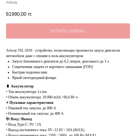
Artway
61990,00
тг.
КУПИТЬ СЕЙЧАС
Artway JSL-1010 - устройство, позволяющее произвести запуск двигателя
автомобиля даже с севшим в ноль аккумулятором.
Запуск бензинового двигателя до 6,2 литров, дизельного до 3 л
Современная защита от короткого замыкания (FOD)
Быстрая подкачка шин
Яркий светодиодный фонарь
🔋 Аккумулятор
• Тип аккумулятора: Li-ion
• Объём аккумулятора: 18 000 mAh / 66,6 Вт·ч
⚡ Пусковые характеристики
• Пиковый ток запуска: до 800 А
• Номинальный ток запуска: до 400 А
🔌 Вход / Выход
• Вход Type-C: 9V / 2A
• Выход постоянного тока: 9V–12.6V / 10A (MAX)
• Выход переменного тока: 220V / 50Hz, до 100 Вт (MAX)