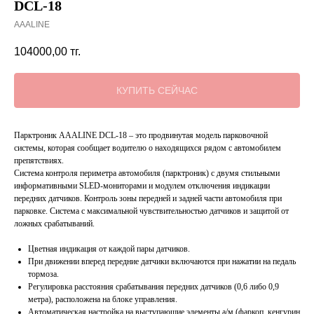
DCL-18
AAALINE
104000,00
тг.
КУПИТЬ СЕЙЧАС
Парктроник AAALINE DCL-18 – это продвинутая модель парковочной
системы, которая сообщает водителю о находящихся рядом с автомобилем
препятствиях.
Система контроля периметра автомобиля (парктроник) с двумя стильными
информативными SLED-мониторами и модулем отключения индикации
передних датчиков. Контроль зоны передней и задней части автомобиля при
парковке. Система с максимальной чувствительностью датчиков и защитой от
ложных срабатываний.
Цветная индикация от каждой пары датчиков.
При движении вперед передние датчики включаются при нажатии на педаль
тормоза.
Регулировка расстояния срабатывания передних датчиков (0,6 либо 0,9
метра), расположена на блоке управления.
Автоматическая настройка на выступающие элементы а/м (фаркоп, кенгурин